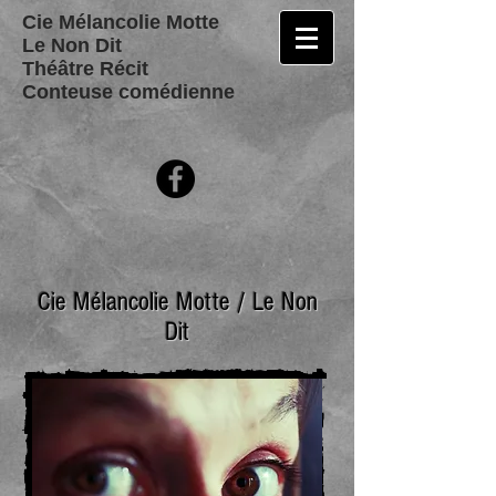
Cie Mélancolie Motte
Le Non Dit
Théâtre Récit
Conteuse comédienne
Cie Mélancolie Motte / Le Non
Dit