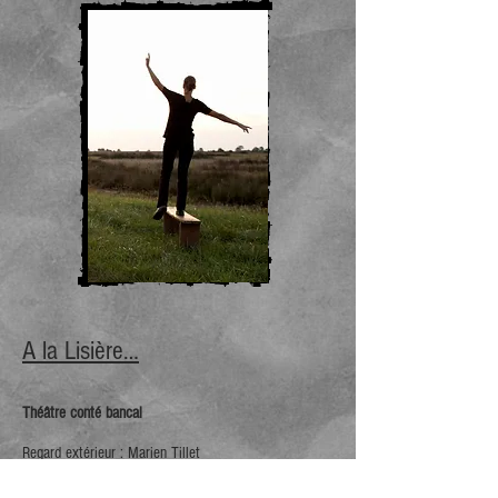
A la Lisière…
Théâtre conté bancal
Regard extérieur :
Marien Tillet
Tout public dès 9 ans