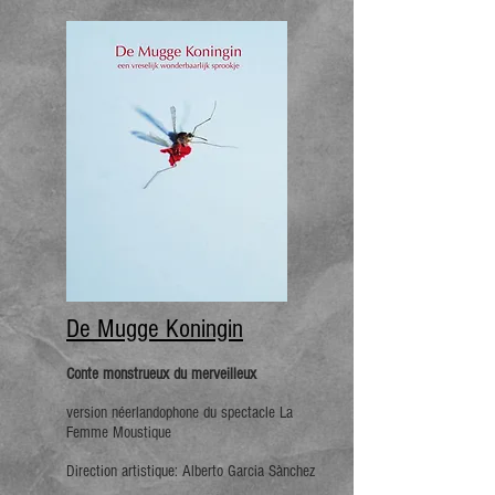
De Mugge Koningin
Conte monstrueux du merveilleux
version néerlandophone du spectacle La
Femme Moustique
Direction a
rtistique: Alberto Garcia S
à
nchez